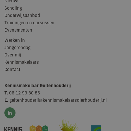
Nieuws
geb
Goo
Scholing
om 
te 
Onderwijsaanbod
Trainingen en cursussen
_ga
Google LLC
2 jaar
Dez
.kennismakelaargeitenhouderij.nl
gek
Evenementen
Goo
Ana
bel
Werken in
is 
Jongerendag
alg
ana
Over mij
Goo
wor
Kennismakelaars
uni
te 
Contact
doo
will
geg
num
Kennismakelaar Geitenhouderij
wijz
T.
06 12 99 80 86
Het
in e
E.
geitenhouderij@kennismakelaarsdierhouderij.nl
pag
een
geb
bez
ses
cam
te 
de