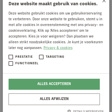
×
ELKAAR EN NIEUWE
JONGERENDAG
Deze website maakt gebruik van cookies.
KANSEN ZIEN
ZIEN WE JE DAAR?
Deze website gebruikt cookies om uw gebruikerservaring
LEES ARTIKEL
MAAK KENNIS MET ONZE
te verbeteren. Door onze website te gebruiken, stemt u in
NIEUWE
met alle cookies in overeenstemming met ons privacy- en
KENNISMAKELAAR
ARBEIDSVREUGDE DOOR
cookieverklaring. Klik op 'Alles accepteren' om te
GOEDE ONBOARDING
accepteren. Kies je voor weigeren? Dan plaatsen we
alleen strikt noodzakelijke cookies. Je kunt je voorkeuren
later nog aanpassen.
Privacy & cookies
PRESTATIE
TARGETING
JOSÉ VAN CRANENBROEK
LEES ARTIKEL
MEER INFO
FUNCTIONEEL
NIEUWE KENNISMAKELAAR
GEITENHOUDERIJ
ALLES ACCEPTEREN
MEER INFO
LEES ARTIKEL
SCHOLING
ALLES AFWIJZEN
Cursussen, studiedagen en trainingen in de
geitenhouderij
DETAILS WEERGEVEN