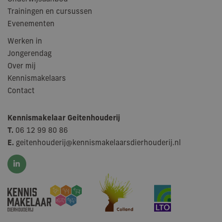
will
Trainingen en cursussen
geg
num
Evenementen
wijz
Het
in e
Werken in
pag
Jongerendag
een
geb
Over mij
bez
ses
Kennismakelaars
cam
te 
Contact
de
ana
van 
Kennismakelaar Geitenhouderij
T.
06 12 99 80 86
E.
geitenhouderij@kennismakelaarsdierhouderij.nl